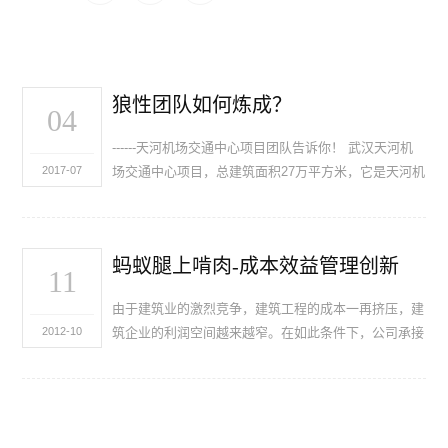
狼性团队如何炼成？
04
------天河机场交通中心项目团队告诉你！ 武汉天河机
2017-07
场交通中心项目，总建筑面积27万平方米，它是天河机
场三期建设最重要的主体工程之一，目前是华中地区最
大的交通枢纽综合体界，该项目地上两层、地下两层，
是
蚂蚁腿上啃肉-成本效益管理创新
11
由于建筑业的激烈竞争，建筑工程的成本一再挤压，建
2012-10
筑企业的利润空间越来越窄。在如此条件下，公司承接
的工程仍然都有赢利，甚至敢于承接一些条件相当苛刻
的工程，靠的是什么？靠的是技术和管理上不断创新，
靠的是严格精细的成本管理，用刘宣传的话来表示