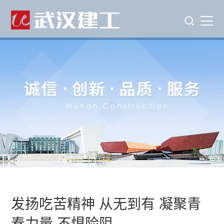
发扬吃苦精神 从无到有 凝聚青
春力量 不惧险阻