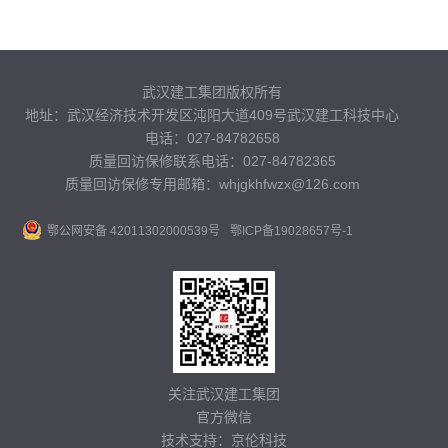
武汉建工集团版权所有
地址：武汉经济技术开发区沌阳大道409号武汉建工科技中心
电话：027-84782658
质量回访保修联系电话：027-84782365
质量回访保修专用邮箱：whjgkhfwzx@126.com
鄂公网安备 42011302000539号
鄂ICP备19028657号-1
关注武汉建工集团
官方微信
技术支持：
京伦科技