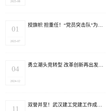
2025-08
授旗帜 担重任！“党员突击队”为项目攻坚擎旗冲锋
01
2025-07
勇立潮头竞转型 改革创新再出发——集团召开党委（扩大）会专题研究推进转型
04
2024-12
双誉并至！武汉建工党建工作成果再上新
11