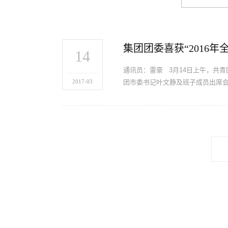
集团团委喜获“2016
14
通讯员：雷豪 3月14日上午，共
2017-03
团市委书记叶文静及班子成员出席会