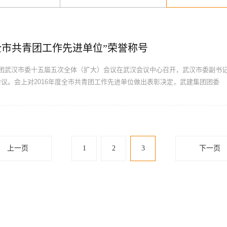
年全市共青团工作先进单位”荣誉称号
青团武汉市委十五届五次全体（扩大）会议在武汉会议中心召开，武汉市委副书
议。会上对2016年度全市共青团工作先进单位做出表彰决定，武建集团团委
上一页
1
2
3
下一页